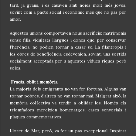
tard, ja grans, i es casaven amb noies molt més joves,
sovint com a pacte social i econòmic més que no pas per
amor.
Aquestes unions comportaven nous sacrificis: matrimonis
sense fills, viduïtats llargues i dones que, per conservar
l’herència, no podien tornar a casar-se. La filantropia i
les obres de beneficència esdevenien, sovint, una sortida
socialment acceptada per a aquestes vídues riques però
soles.
Fracàs, oblit i memòria
La majoria dels emigrants no van fer fortuna. Alguns van
tornar pobres, d’altres no van tornar mai. Malgrat això, la
memòria col·lectiva va tendir a oblidar-los. Només els
triomfadors mereixien homenatges, cases senyorials i
plaques commemoratives.
Lloret de Mar, però, va fer un pas excepcional. Inspirat