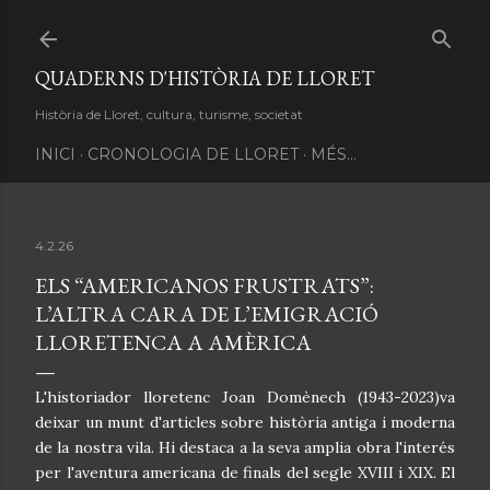
Salta al contingut principal
QUADERNS D'HISTÒRIA DE LLORET
Història de Lloret, cultura, turisme, societat
INICI
CRONOLOGIA DE LLORET
MÉS…
4.2.26
ELS “AMERICANOS FRUSTRATS”:
L’ALTRA CARA DE L’EMIGRACIÓ
LLORETENCA A AMÈRICA
L'historiador lloretenc Joan Domènech (1943-2023)va
deixar un munt d'articles sobre història antiga i moderna
de la nostra vila. Hi destaca a la seva amplia obra l'interés
per l'aventura americana de finals del segle XVIII i XIX. El