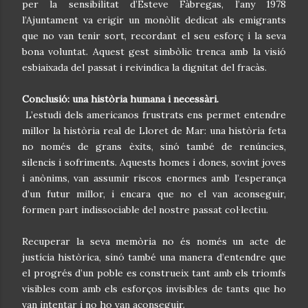
per la sensibilitat d’Esteve Fàbregas, l’any 1978
l’Ajuntament va erigir un monòlit dedicat als emigrants
que no van tenir sort, recordant el seu esforç i la seva
bona voluntat. Aquest gest simbòlic trenca amb la visió
esbiaixada del passat i reivindica la dignitat del fracàs.
Conclusió: una història humana i necessàri.
L’estudi dels americanos frustrats ens permet entendre
millor la història real de Lloret de Mar: una història feta
no només de grans èxits, sinó també de renúncies,
silencis i sofriments. Aquests homes i dones, sovint joves
i anònims, van assumir riscos enormes amb l’esperança
d’un futur millor, i encara que no el van aconseguir,
formen part indissociable del nostre passat col·lectiu.
Recuperar la seva memòria no és només un acte de
justícia històrica, sinó també una manera d’entendre que
el progrés d’un poble es construeix tant amb els triomfs
visibles com amb els esforços invisibles de tants que ho
van intentar i no ho van aconseguir.