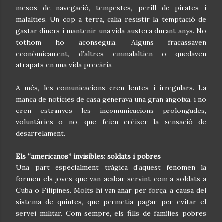
mesos de navegació, tempestes, perill de pirates i
malalties. Un cop a terra, calia resistir la temptació de
gastar diners i mantenir una vida austera durant anys. No
tothom ho aconseguia. Alguns fracassaven
econòmicament, d’altres emmalaltien o quedaven
atrapats en una vida precària.
A més, les comunicacions eren lentes i irregulars. La
manca de notícies de casa generava una gran angoixa, i no
eren estranyes les incomunicacions prolongades,
voluntàries o no, que feien créixer la sensació de
desarrelament.
Els “americanos” invisibles: soldats i pobres
Una part especialment tràgica d’aquest fenomen la
formen els joves que van acabar servint com a soldats a
Cuba o Filipines. Molts hi van anar per força, a causa del
sistema de quintes, que permetia pagar per evitar el
servei militar. Com sempre, els fills de famílies pobres