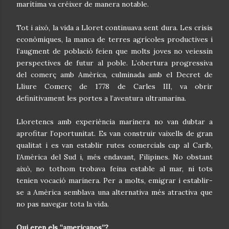
marítima va créixer de manera notable.
Tot i això, la vida a Lloret continuava sent dura. Les crisis
econòmiques, la manca de terres agrícoles productives i
l’augment de població feien que molts joves no veiessin
perspectives de futur al poble. L’obertura progressiva
del comerç amb Amèrica, culminada amb el Decret de
Lliure Comerç de 1778 de Carles III, va obrir
definitivament les portes a l’aventura ultramarina.
Lloretencs amb experiència marinera no van dubtar a
aprofitar l’oportunitat. Es van construir vaixells de gran
qualitat i es van establir rutes comercials cap al Carib,
l’Amèrica del Sud i, més endavant, Filipines. No obstant
això, no tothom trobava feina estable al mar, ni tots
tenien vocació marinera. Per a molts, emigrar i establir-
se a Amèrica semblava una alternativa més atractiva que
no pas navegar tota la vida.
Qui eren els “americanos”?