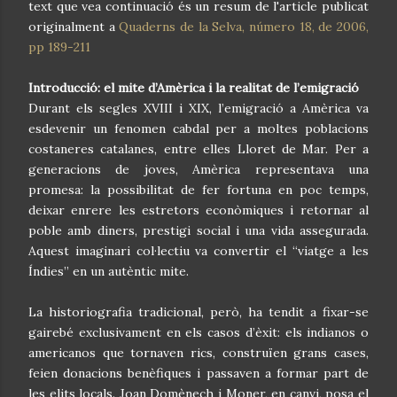
text que vea continuació és un resum de l'article publicat
originalment a
Quaderns de la Selva, número 18, de 2006,
pp 189-211
Introducció: el mite d’Amèrica i la realitat de l’emigració
Durant els segles XVIII i XIX, l’emigració a Amèrica va
esdevenir un fenomen cabdal per a moltes poblacions
costaneres catalanes, entre elles Lloret de Mar. Per a
generacions de joves, Amèrica representava una
promesa: la possibilitat de fer fortuna en poc temps,
deixar enrere les estretors econòmiques i retornar al
poble amb diners, prestigi social i una vida assegurada.
Aquest imaginari col·lectiu va convertir el “viatge a les
Índies” en un autèntic mite.
La historiografia tradicional, però, ha tendit a fixar-se
gairebé exclusivament en els casos d’èxit: els indianos o
americanos que tornaven rics, construïen grans cases,
feien donacions benèfiques i passaven a formar part de
les elits locals. Joan Domènech i Moner, en canvi, posa el