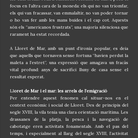
focus en l’altra cara de la moneda: els qui no van triomfar,
els qui van fracassar, van emmalaltir, no van poder tornar
o ho van fer amb les mans buides i el cap cot. Aquests
són els “americanos frustrats”, una majoria silenciosa que
rarament ha estat recordada.
A Lloret de Mar, amb un punt d’ironia popular, es deia
que aquells que tornaven sense fortuna “havien perdut la
maleta a l’estret”, una expressió que amagava un fracàs
vital profund: anys de sacrifici lluny de casa sense el
resultat esperat.
Ll
oret de Mar i el mar: les arrels de l’emigració
Per entendre aquest fenomen cal situar-nos en el
context econòmic i social de Lloret. Des de principis del
segle XVIII, la vila tenia una clara orientació marítima. Les
drassanes de la platja, la pesca i la navegació de
cabotatge eren activitats fonamentals. Amb el pas del
temps, i especialment al llarg del segle XVIII, l’activitat