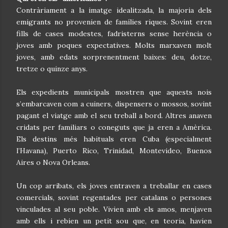
Contràriament a la imatge idealitzada, la majoria dels
emigrants no provenien de famílies riques. Sovint eren
fills de cases modestes, fadristerns sense herència o
joves amb poques expectatives. Molts marxaven molt
joves, amb edats sorprenentment baixes: deu, dotze,
tretze o quinze anys.
Els expedients municipals mostren que aquests nois
s’embarcaven com a cuiners, dispensers o mossos, sovint
pagant el viatge amb el seu treball a bord. Altres anaven
cridats per familiars o coneguts que ja eren a Amèrica.
Els destins més habituals eren Cuba (especialment
l’Havana), Puerto Rico, Trinidad, Montevideo, Buenos
Aires o Nova Orleans.
Un cop arribats, els joves entraven a treballar en cases
comercials, sovint regentades per catalans o persones
vinculades al seu poble. Vivien amb els amos, menjaven
amb ells i rebien un petit sou que, en teoria, havien