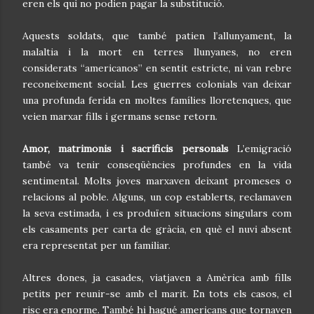
eren els qui no podien pagar la substitució.
Aquests soldats, que també patien l’allunyament, la
malaltia i la mort en terres llunyanes, no eren
considerats “americanos” en sentit estricte, ni van rebre
reconeixement social. Les guerres colonials van deixar
una profunda ferida en moltes famílies lloretenques, que
veien marxar fills i germans sense retorn.
Amor, matrimonis i sacrificis personals
L’emigració
també va tenir conseqüències profundes en la vida
sentimental. Molts joves marxaven deixant promeses o
relacions al poble. Alguns, un cop establerts, reclamaven
la seva estimada, i es produïen situacions singulars com
els casaments per carta de gràcia, en què el nuvi absent
era representat per un familiar.
Altres dones, ja casades, viatjaven a Amèrica amb fills
petits per reunir-se amb el marit. En tots els casos, el
risc era enorme. També hi hagué americans que tornaven