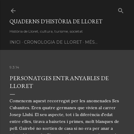
Salta al contingut principal
QUADERNS D'HISTÒRIA DE LLORET
Història de Lloret, cultura, turisme, societat
INICI
CRONOLOGIA DE LLORET
MÉS…
9.3.14
PERSONATGES ENTRANYABLES DE
LLORET
C
omencem aquest recorregut per les anomenades Ses
Cubanites. Eren quatre germanes que vivien al carrer
Josep Lluhí. El seu aspecte, tot i la diferència d'edat
entre elles, tirava a baixetes i primes, molt blanques de
pell. Gairebé no sortien de casa si no era per anar a