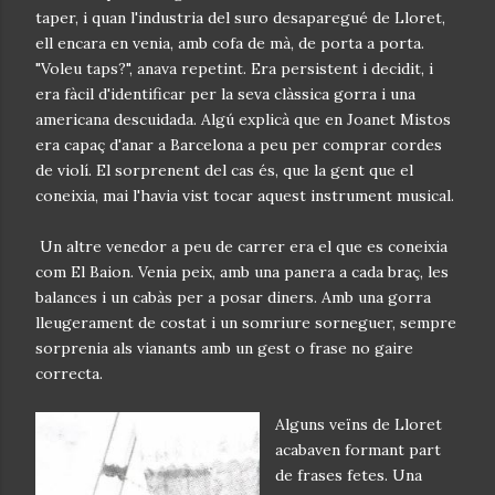
taper, i quan l'industria del suro desaparegué de Lloret,
ell encara en venia, amb cofa de mà, de porta a porta.
"Voleu taps?", anava repetint. Era persistent i decidit, i
era fàcil d'identificar per la seva clàssica gorra i una
americana descuidada. Algú explicà que en Joanet Mistos
era capaç d'anar a Barcelona a peu per comprar cordes
de violí. El sorprenent del cas és, que la gent que el
coneixia, mai l'havia vist tocar aquest instrument musical.
Un altre venedor a peu de carrer era el que es coneixia
com El Baion. Venia peix, amb una panera a cada braç, les
balances i un cabàs per a posar diners. Amb una gorra
lleugerament de costat i un somriure sorneguer, sempre
sorprenia als vianants amb un gest o frase no gaire
correcta.
Alguns veïns de Lloret
acabaven formant part
de frases fetes. Una