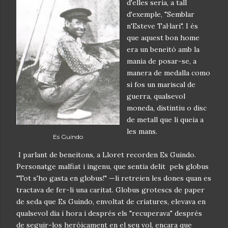
d'elles seria, a tall
d'exemple, "Semblar
n'Esteve Tal·lari". I és
que aquest bon home
era un beneitó amb la
mania de posar-se, a
manera de medalla como
si fos un mariscal de
guerra, qualsevol
moneda, distintiu o disc
de metall que li queia a
les mans.
Es Guindo
I parlant de beneitons, a Lloret recorden Es Guindo.
Personatge malfiat i ingenu, que sentia delit pels globus
"Tot s'ho gasta en globus!" —li retreien les dones quan es
tractava de fer-li una caritat. Globus grotescs de paper
de seda que Es Guindo, envoltat de criatures, elevava en
qualsevol dia i hora i després els "recuperava" després
de seguir-los heróicament en el seu vol, encara que