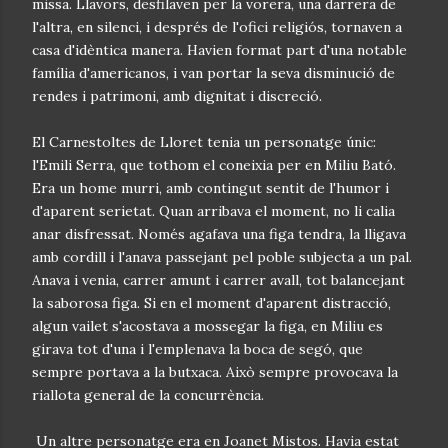
missa. Llavors, desfilaven per la vorera, una darrera de
l'altra, en silenci, i després de l'ofici religiós, tornaven a
casa d'idèntica manera. Havien format part d'una notable
família d'americanos, i van portar la seva disminució de
rendes i patrimoni, amb dignitat i discreció.
El Carnestoltes de Lloret tenia un personatge únic:
l'Emili Serra, que tothom el coneixia per en Miliu Bató.
Era un home murri, amb contingut sentit de l'humor i
d'aparent serietat. Quan arribava el moment, no li calia
anar disfressat. Només agafava una figa tendra, la lligava
amb cordill i l'anava passejant pel poble subjecta a un pal.
Anava i venia, carrer amunt i carrer avall, tot balancejant
la saborosa figa. Si en el moment d'aparent distracció,
algun vailet s'acostava a mossegar la figa, en Miliu es
girava tot d'una i l'emplenava la boca de segó, que
sempre portava a la butxaca. Això sempre provocava la
riallota general de la concurrència.
Un altre personatge era en Joanet Mistos. Havia estat