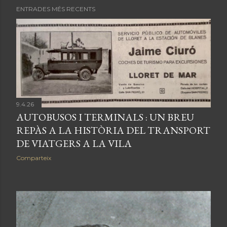
Santa Marta, Anabel, Xaine, Acapulco, Guitart, Cleopatra i
ENTRADES MÉS RECENTS
l’Azure de la cadena HTOP, mitjançant fotografies,
documents històrics i records que els turistes
obsequiaven a les famílies hoteleres. L'exposició, que va
arrencar el 5 de maig hi romandrà oberta fins el 30 de
maig de 2026.
9.4.26
AUTOBUSOS I TERMINALS : UN BREU
REPÀS A LA HISTÒRIA DEL TRANSPORT
DE VIATGERS A LA VILA
Comparteix