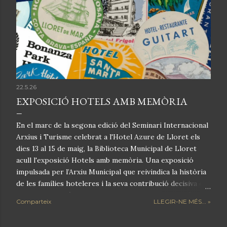
d
e
s
22.5.26
EXPOSICIÓ HOTELS AMB MEMÒRIA
En el marc de la segona edició del Seminari Internacional
Arxius i Turisme celebrat a l'Hotel Azure de Lloret els
dies 13 al 15 de maig, la Biblioteca Municipal de Lloret
acull l'exposició Hotels amb memòria. Una exposició
impulsada per l’Arxiu Municipal que reivindica la història
de les famílies hoteleres i la seva contribució decisiva en
la transformació de Lloret de Mar en una destinació
Comparteix
LLEGIR-NE MÉS... »
turística de referència. La mostra repassa la trajectòria
d’hotels emblemàtics com el Rigat, Rosamar, Delamar,