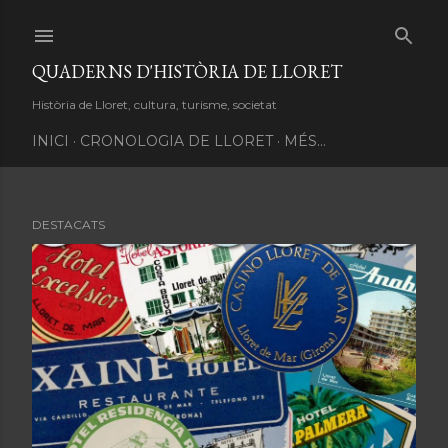
Salta al contingut principal
QUADERNS D'HISTÒRIA DE LLORET
Història de Lloret, cultura, turisme, societat
INICI
CRONOLOGIA DE LLORET
MÉS…
DESTACATS
E
n
t
r
a