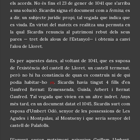
els acords. No és fins el 23 de gener de 1041 que s'arriba
a una solució. Sicardis signa el document com a
femina
, es
a dir, un subjecte jurídic propi, tal vegada que indica que
es viuda. En virtut del mateix es realitza una permuta en
la qual Sicardis renuncia al patrimoni rebut dels seus
pares — tret dels alous de l’Estanyol— i obtenia a canvi
l’alou de Lloret.
Es per aquestes dates, al voltant de 1041, que es suposa
de l'existència del castell de Lloret, un castell termenat,
però no hi ha constància de quan es construís ni de qui
podia habitar-ho
. Sicardis havia tingut 4 fills d'en
(6)
Gaufred Bernat: Ermessenda, Guisla, Arbert i Bernat
Gaufred. Tal vegada que vivien en un altre indret. Anys
més tard, en un document datat el 1045, Sicardis surt com
esposa d'Umbert Odó, senyor de les possessions de Les
Agudes i Montpalau, al Montseny i que seria senyor del
castell de Palafolls.
D'aquest segon matrimoni naixerien Guillem Umbert,