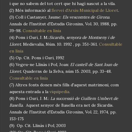
i que no sabem del tot cert que hi hagi nascut a la vila.
(2) Més informació al
Servei d'Arxiu Municipal de Lloret
.
(3) Coll i Castanyer, Jaume:
Els vescomtes de Girona
.
Annals de l'Institut d'Estudis Gironins, Vol. 30, 1988, pp.
39-98.
Consultable en línia
(4) Pons i Guri, J. M.:
Sicardis, senyora de Montseny i de
Lloret
. Medievalia, Núm. 10. 1992 , pp. 351-361.
Consultable
en línia
(5) Op. Cit. Pons i Guri, 1992
(6) Vegeu-ne Llinàs i Pol, Joan:
El castell de Sant Joan de
Lloret.
Quaderns de la Selva, núm 15. 2003, pp. 33-48.
Consultable en línia
(7) Altres fonts donen més fills d'aquest matrimoni, com
aquesta entrada a la
viquipedia.
(8) Pons i Guri, J. M.:
La successió de Guillem Umbert de
Basella
. Aquest senyor de Basella era net de Sicardis.
Annals de l'Institut d'Estudis Gironins, Vol. 22, 1974, pp.
153-175
(9) Op. Cit. Llinàs i Pol, 2003