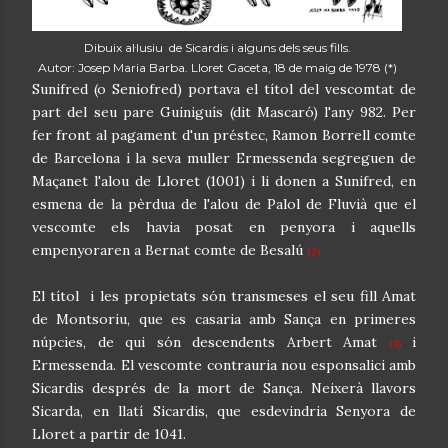
Dibuix al·lusiu de Sicardis i alguns dels seus fills.
Autor: Josep Maria Barba. Lloret Gaceta, 18 de maig de 1978 (*)
Sunifred (o Seniofred) portava el títol del vescomtat de
part del seu pare Guiniguís (dit Mascaró) l'any 982. Per
fer front al pagament d'un préstec, Ramon Borrell comte
de Barcelona i la seva muller Ermessenda segreguen de
Maçanet l'alou de Lloret (1001) i li donen a Sunifred, en
esmena de la pèrdua de l'alou de Palol de Fluvià que el
vescomte els havia posat en penyora i aquells
empenyoraren a Bernat comte de Besalú
(2)
El títol i les propietats són transmeses el seu fill Amat
de Montsoriu, que es casaria amb Sança en primeres
núpcies, de qui són descendents Arbert Amat
i
(3)
Ermessenda. El vescomte contrauria nou esponsalici amb
Sicardis després de la mort de Sança. Neixerà llavors
Sicarda, en llatí Sicardis, que esdevindria Senyora de
Lloret a partir de 1041.