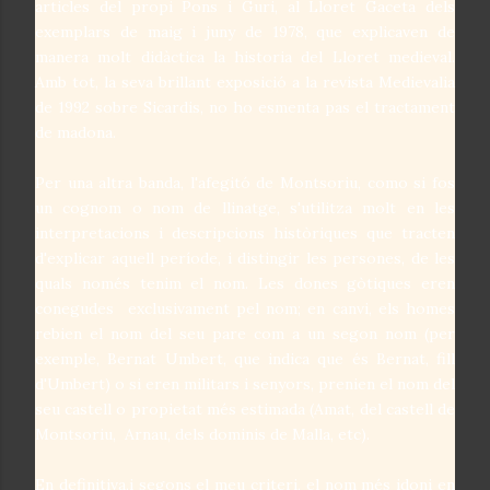
articles del propi Pons i Guri, al Lloret Gaceta dels
exemplars de maig i juny de 1978, que explicaven de
manera molt didàctica la historia del Lloret medieval.
Amb tot, la seva brillant exposició a la revista Medievalia
de 1992 sobre Sicardis, no ho esmenta pas el tractament
de madona.
Per una altra banda, l'afegitó de Montsoriu, como si fos
un cognom o nom de llinatge, s'utilitza molt en les
interpretacions i descripcions històriques que tracten
d'explicar aquell període, i distingir les persones, de les
quals només tenim el nom. Les dones gòtiques eren
conegudes exclusivament pel nom; en canvi, els homes
rebien el nom del seu pare com a un segon nom (per
exemple, Bernat Umbert, que indica que és Bernat, fill
d'Umbert) o si eren militars i senyors, prenien el nom del
seu castell o propietat més estimada (Amat, del castell de
Montsoriu, Arnau, dels dominis de Malla, etc).
En definitiva,i segons el meu criteri, el nom més idoni en