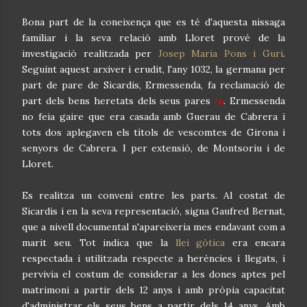
Bona part de la coneixença que es té d'aquesta nissaga
familiar i la seva relació amb Lloret prové de la
investigació realitzada per
Josep Maria Pons i Guri
.
Seguint aquest arxiver i erudit, l'any 1032, la germana per
part de pare de Sicardis, Ermessenda, fa reclamació de
part dels bens heretats dels seus pares
. Ermessenda
(4)
no feia gaire que era casada amb Guerau de Cabrera i
tots dos aplegaven els títols de vescomtes de Girona i
senyors de Cabrera. I per extensió, de Montsoriu i de
Lloret.
Es realitza un conveni entre les parts. Al costat de
Sicardis i en la seva representació, signa Gaufred Bernat,
que a nivell documental n'apareixeria mes endavant com a
marit seu. Tot indica que la
llei gòtica
era encara
respectada i utilitzada respecte a herències i llegats, i
pervivia el costum de considerar a les dones aptes pel
matrimoni a partir dels 12 anys i amb pròpia capacitat
d'administrar els seus bens a partir dels 14 anys. Amb