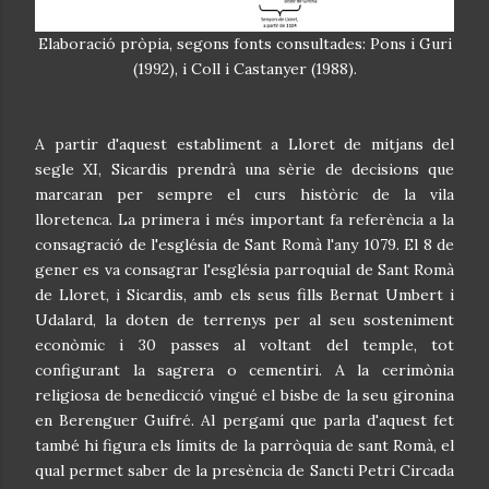
Elaboració pròpia, segons fonts consultades: Pons i Guri
(1992), i Coll i Castanyer (1988).
A partir d'aquest establiment a Lloret de mitjans del
segle XI, Sicardis prendrà una sèrie de decisions que
marcaran per sempre el curs històric de la vila
lloretenca. La primera i més important fa referència a la
consagració de l'església de Sant Romà l'any 1079. El 8 de
gener es va consagrar l'església parroquial de Sant Romà
de Lloret, i Sicardis, amb els seus fills Bernat Umbert i
Udalard, la doten de terrenys per al seu sosteniment
econòmic i 30 passes al voltant del temple, tot
configurant la sagrera o cementiri. A la cerimònia
religiosa de benedicció vingué el bisbe de la seu gironina
en Berenguer Guifré. Al pergamí que parla d'aquest fet
també hi figura els límits de la parròquia de sant Romà, el
qual permet saber de la presència de Sancti Petri Circada