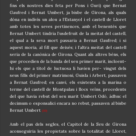
fins els nostres dies feta per Pons i Guri) que Bernat
Gaufred i Bernat Umbert, ja bisbe de Girona, als quals
dóna en indivís un alou a l’Estanyol i el castell de Lloret
amb totes les seves pertinences, amb el benentès que
Bernat Umbert tindria l’usdefruit de la meitat del castell,
el qual a la seva mort passaria a Bernat Gaufred; i si
aquest moria, al fill que deixés; i l’altra meitat del castell
seria de la canònica de Girona. Quant als altres béns, els
que procedien de la banda del seu primer marit, incloent-
hi els que a títol de luctuosa li havien per- vingut dels
seus fills del primer matrimoni, Guisla i Arbert, passaven
a Bernat Gaufred; en canvi, els existents a la marina o
terme del castell de Montpalau i llocs veïns, procedents
del que havia rebut del seu marit Umbert Odó, àdhuc el
decimum o esponsalici encara no rebut, passaven al bisbe
Bernat Umbert
(10)
Amb el pas dels segles, el Capitol de la Seu de Girona
aconseguiria les propietats sobre la totalitat de Lloret,