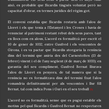
això, es probable que Sicardis tingués voluntat però no
capacitat d'obrar, en termes jurídics del règim got.
El conveni establia que Sicardis restaria amb l’alou de
Lloret i els que tenia a l’Estanyol i les Croses i havia de
renunciar al patrimoni restant rebut dels seus pares, tant
en llocs com en alous, L’acord es formalitzà per escrit el
10 de gener de 1032, entre Gaufred i els vescomtes de
Girona, i es va pactar que Sicardis atorgaria la renúncia
dins del termini que aniria des del Carnestoltes (13 de
febrer) vinent i el de l’any següent (4 de març de 1033); en
garantia del seu compliment, Gaufred Bernat lliurava
l’alou de Lloret en penyora, de tal manera que si la
renúncia no es formalitzava dins del termini fixat l’alou
romandria definitivament per als vescomtes i llur fill
Bernat, tal com indica Pons i Guri en el seu treball
(5)
L'acord no es formalitzà, sense que es pugui establir els
motius pel qual Sicardis i Gaufred Bernat no respectaren