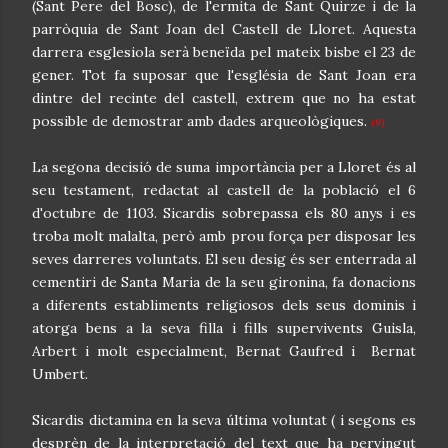
(Sant Pere del Bosc), de l'ermita de Sant Quirze i de la
parròquia de Sant Joan del Castell de Lloret. Aquesta
darrera esglesiola serà beneïda pel mateix bisbe el 23 de
gener. Tot fa suposar que l'església de Sant Joan era
dintre del recinte del castell, extrem que no ha estat
possible de demostrar amb dades arqueològiques.
(9)
La segona decisió de suma importància per a Lloret és al
seu testament, redactat al castell de la població el 6
d'octubre de 1103. Sicardis sobrepassa els 80 anys i es
troba molt malalta, però amb prou força per disposar les
seves darreres voluntats. El seu desig és ser enterrada al
cementiri de Santa Maria de la seu gironina, fa donacions
a diferents establiments religiosos dels seus dominis i
atorga bens a la seva filla i fills supervivents Guisla,
Arbert i molt especialment, Bernat Gaufred i Bernat
Umbert.
Sicardis dictamina en la seva última voluntat ( i segons es
desprèn de la interpretació del text que ha pervingut