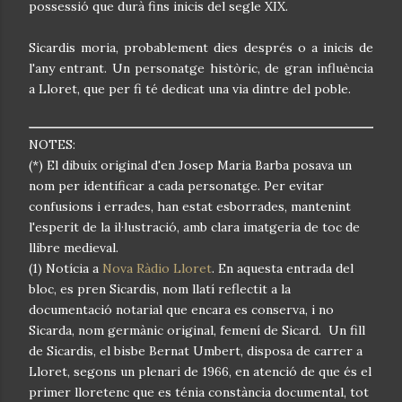
possessió que durà fins inicis del segle XIX.
Sicardis moria, probablement dies després o a inicis de
l'any entrant. Un personatge històric, de gran influència
a Lloret, que per fi té dedicat una via dintre del poble.
NOTES:
(*) El dibuix original d'en Josep Maria Barba posava un
nom per identificar a cada personatge. Per evitar
confusions i errades, han estat esborrades, mantenint
l'esperit de la il·lustració, amb clara imatgeria de toc de
llibre medieval.
(1) Notícia a
Nova Ràdio Lloret
. En aquesta entrada del
bloc, es pren Sicardis, nom llatí reflectit a la
documentació notarial que encara es conserva, i no
Sicarda, nom germànic original, femení de Sicard. Un fill
de Sicardis, el bisbe Bernat Umbert, disposa de carrer a
Lloret, segons un plenari de 1966, en atenció de que és el
primer lloretenc que es ténia constància documental, tot