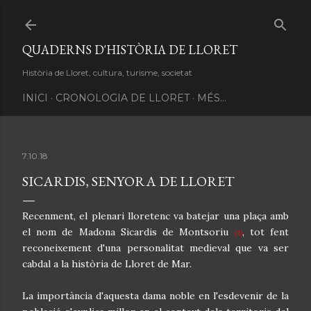
Salta al contingut principal
QUADERNS D'HISTÒRIA DE LLORET
Història de Lloret, cultura, turisme, societat
INICI
CRONOLOGIA DE LLORET
MÉS…
7.10.18
SICARDIS, SENYORA DE LLORET
R
ecenment, el plenari lloretenc va batejar una plaça amb
el nom de Madona Sicardis de Montsoriu
, tot fent
(1)
reconeixement d'una personalitat medieval que va ser
cabdal a la història de Lloret de Mar.
La importància d'aquesta dama noble en l'esdevenir de la