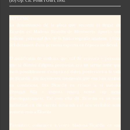
(10) Op. Cit. Pons i Guri, 1992
REFLEXIÓ
La denominació de la plaça que recorda el llegat de
Sicardis és: Madona Sicardis de Montsoriu. Aporto una
reflexió personal des de la historiografia amateur, a falta
del dictamen d'una persona experta en l'època medieval.
El qualificatiu de madona, que vol dir senyora o persona
que té domini d'alguna propietat, era un terme antic que
molt possiblement s'emprà en dates posteriors a la vida
de Sicardis. Als documents medievals que ens han arribat
en condicions, fixa Sicardis en relació a sí mateixa
(
femina
), filla o esposa (uxor), sense cap mena
d'acompanyament. Tal com s'ha dit, Sicardis és un nom
llatinitzat en els escrits notarials i el seu veritable nom
sonaria com a Sicarda.
Tanmateix, comencen a veure Madona Sicardis en uns