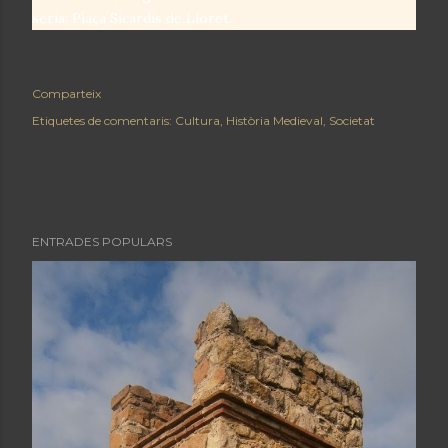
seria: Plaça Sicardis de Lloret.
Comparteix
Etiquetes de comentaris:
Cultura
Història Medieval
Societat
ENTRADES POPULARS