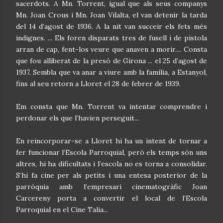
sacerdots. A Mn. Torrent, igual que als seus companys
Mn. Joan Crous i Mn. Joan Vilalta, el van detenir la tarda
del 14 d’agost de 1936. A la nit van succeir els fets més
indignes. ... Els foren disparats tres de fusell i de pistola
arran de cap, fent-los veure que anaven a morir.... Consta
que fou alliberat de la presó de Girona ... el 25 d’agost de
1937. Sembla que va anar a viure amb la família, a Estanyol,
fins al seu retorn a Lloret el 28 de febrer de 1939.
Em consta que Mn. Torrent va intentar comprendre i
perdonar els que l’havien perseguit...
En reincorporar-se a Lloret hi ha un intent de tornar a
fer funcionar l’Escola Parroquial, però els temps són uns
altres, hi ha dificultats i l’escola no es torna a consolidar.
S’hi fa cine per als petits i una entesa posterior de la
parròquia amb l’empresari cinematogràfic Joan
Carcereny porta a convertir el local de l’Escola
Parroquial en el Cine Talia...