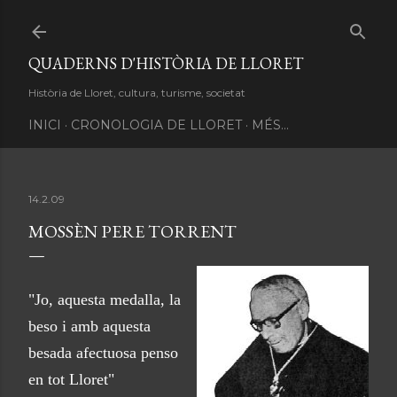
Salta al contingut principal
QUADERNS D'HISTÒRIA DE LLORET
Història de Lloret, cultura, turisme, societat
INICI
CRONOLOGIA DE LLORET
MÉS…
14.2.09
MOSSÈN PERE TORRENT
"Jo, aquesta medalla, la
beso i amb aquesta
besada afectuosa penso
en tot Lloret"