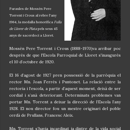
Paraules de Mossèn Pere
Torrent i Crous al rebre l'any
1964, la medalla honorífica
Fulla
de Llorer de Plata
pels seus 45
anys de sacerdoci a Lloret.
Mossèn Pere Torrent i Crous (1888-1970)va arribar poc
després de que l'Escola Parroquial de Lloret s'inaugurés
el 10 d’octubre de 1920.
El 16 d’agost de 1927 pren possessió de la parròquia el
rector Mn. Joan Ferrés i Puntonet. La relació entre la
rectoria i l’escola, a partir d’aquest moment, deixà de ser
cordial i s’anà deteriorant. Determinats problemes van
portar Mn. Torrent a deixar la direcció de l’Escola l’any
1928. El nou director fou un mestre originari del poble
cerdà de Prullans, Francesc Aleix.
Mn. Torrent s’havia incardinat ja dintre de la vida social