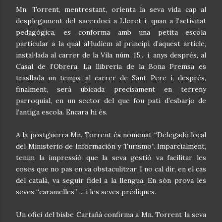
Mn. Torrent, mentrestant, orienta la seva vida cap al
desplegament del sacerdoci a Lloret i, quan a l’activitat
pedagògica, es conforma amb una petita escola
particular a la qual al·ludíem al principi d’aquest article,
instal·lada al carrer de la Vila núm. 15... i, anys després, al
Casal de l’Obrera. La llibreria de la Bona Premsa es
trasllada un temps al carrer de Sant Pere i, després,
finalment, serà ubicada precisament en terreny
parroquial, en un sector del que fou pati d’esbarjo de
l’antiga escola. Encara hi és.
A la postguerra Mn. Torrent és nomenat “Delegado local
del Ministerio de Información y Turismo”. Imparcialment,
tenim la impressió que la seva gestió va facilitar les
coses que no pas en va obstaculitzar. I no cal dir, en el cas
del català, va seguir fidel a la llengua. En són prova les
seves “caramelles” ... i les seves prèdiques.
Un ofici del bisbe Cartañà confirma a Mn. Torrent la seva