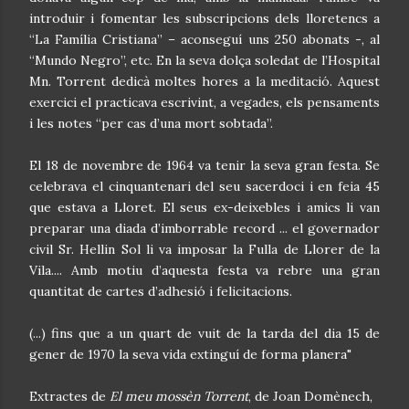
introduir i fomentar les subscripcions dels lloretencs a
“La Família Cristiana” – aconseguí uns 250 abonats -, al
“Mundo Negro”, etc. En la seva dolça soledat de l’Hospital
Mn. Torrent dedicà moltes hores a la meditació. Aquest
exercici el practicava escrivint, a vegades, els pensaments
i les notes “per cas d’una mort sobtada”.
El 18 de novembre de 1964 va tenir la seva gran festa. Se
celebrava el cinquantenari del seu sacerdoci i en feia 45
que estava a Lloret. El seus ex-deixebles i amics li van
preparar una diada d’imborrable record ... el governador
civil Sr. Hellin Sol li va imposar la Fulla de Llorer de la
Vila.... Amb motiu d’aquesta festa va rebre una gran
quantitat de cartes d’adhesió i felicitacions.
(...) fins que a un quart de vuit de la tarda del dia 15 de
gener de 1970 la seva vida extinguí de forma planera"
Extractes de
El meu mossèn Torrent
, de Joan Domènech,