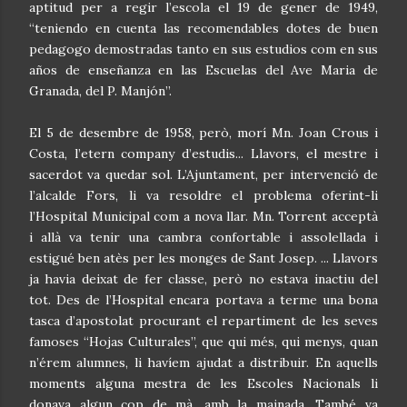
aptitud per a regir l’escola el 19 de gener de 1949,
“teniendo en cuenta las recomendables dotes de buen
pedagogo demostradas tanto en sus estudios com en sus
años de enseñanza en las Escuelas del Ave Maria de
Granada, del P. Manjón”.
El 5 de desembre de 1958, però, morí Mn. Joan Crous i
Costa, l’etern company d’estudis... Llavors, el mestre i
sacerdot va quedar sol. L’Ajuntament, per intervenció de
l’alcalde Fors, li va resoldre el problema oferint-li
l’Hospital Municipal com a nova llar. Mn. Torrent acceptà
i allà va tenir una cambra confortable i assolellada i
estigué ben atès per les monges de Sant Josep. ... Llavors
ja havia deixat de fer classe, però no estava inactiu del
tot. Des de l’Hospital encara portava a terme una bona
tasca d’apostolat procurant el repartiment de les seves
famoses “Hojas Culturales”, que qui més, qui menys, quan
n’érem alumnes, li havíem ajudat a distribuir. En aquells
moments alguna mestra de les Escoles Nacionals li
donava algun cop de mà, amb la mainada. També va