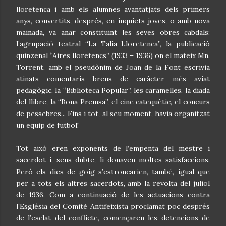
lloretenca i amb els alumnes avantatjats dels primers
anys, convertits, després, en inquiets joves, o amb nova
mainada, va anar constituint les seves obres cabdals:
l’agrupació teatral “La Talia Lloretenca”, la publicació
quinzenal “Aires lloretencs” (1933 – 1936) on el mateix Mn.
Torrent, amb el pseudònim de Joan de la Font escrivia
atinats comentaris breus de caràcter més aviat
pedagògic, la “Biblioteca Popular”, les caramelles, la diada
del llibre, la “Bona Premsa”, el cine catequètic, el concurs
de pessebres... Fins i tot, al seu moment, havia organitzat
un equip de futbol!
Tot això eren exponents de l’empenta del mestre i
sacerdot i, sens dubte, li donaven moltes satisfaccions.
Però els dies de goig s’estroncarien, també, igual que
per a tots els altres sacerdots, amb la revolta del juliol
de 1936. Com a continuació de les actuacions contra
l’Església del Comitè Antifeixista proclamat poc després
de l’esclat del conflicte, començaren les detencions de