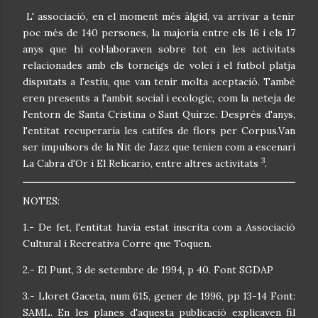
L' associació, en el moment més àlgid, va arrivar a tenir
poc més de 140 persones, la majoria entre els 16 i els 17
anys que hi col·laboraven sobre tot en les activitats
relacionades amb els torneigs de volei i el futbol platja
disputats a l'estiu, que van tenir molta aceptació. També
eren presents a l'ambit social i ecologic, com la neteja de
l'entorn de Santa Cristina o Sant Quirze. Després d'anys,
l'entitat recuperaria les catifes de flors per Corpus.Van
ser impulsors de la Nit de Jazz que tenien com a escenari
3
La Cabra d'Or i El Relicario, entre altres activitats
.
NOTES:
1.- De fet, l'entitat havia estat inscrita com a Associació
Cultural i Recreativa Corre que Toquen.
2.- El Punt, 3 de setembre de 1994, p 40. Font SGDAP
3.- Lloret Gaceta, num 615, gener de 1996, pp 13-14 Font:
SAML. En les planes d'aquesta publicació explicaven fil