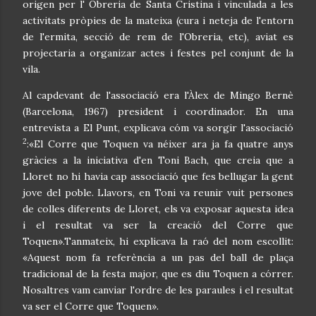
origen per l' Obreria de Santa Cristina i vinculada a les
activitats pròpies de la mateixa (cura i neteja de l'entorn
de l'ermita, secció de rem de l'Obreria, etc), aviat es
projectaria a organizar actes i festes pel conjunt de la
vila.
Al capdevant de l'associació era l'Àlex de Mingo Bernè
(Barcelona, 1967) president i coordinador. En una
entrevista a El Punt, explicava cóm va sorgir l'associació
2
:«El Corre que Toquen va néixer ara ja fa quatre anys
gràcies a la iniciativa d'en Toni Bach, que creia que a
Lloret no hi havia cap associació que fes bellugar la gent
jove del poble. Llavors, en Toni va reunir vuit persones
de colles diferents de Lloret, els va exposar aquesta idea
i el resultat va ser la creació del Corre que
Toquen».Tanmateix, hi explicava la raó del nom escollit:
«Aquest nom fa referència a un pas del ball de plaça
tradicional de la festa major, que es diu Toquen a córrer.
Nosaltres vam canviar l'ordre de les paraules i el resultat
va ser el Corre que Toquen».