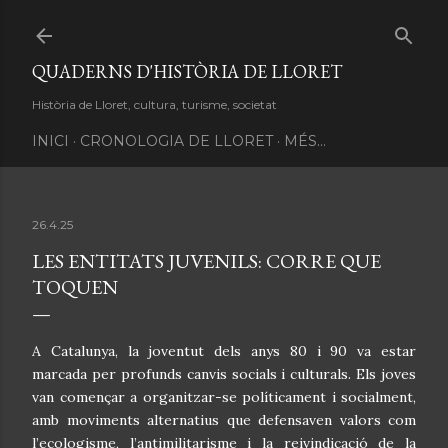
Salta al contingut principal
QUADERNS D'HISTÒRIA DE LLORET
Història de Lloret, cultura, turisme, societat
INICI
CRONOLOGIA DE LLORET
MÉS…
26.4.25
LES ENTITATS JUVENILS: CORRE QUE
TOQUEN
A Catalunya, la joventut dels anys 80 i 90 va estar
marcada per profunds canvis socials i culturals. Els joves
van començar a organitzar-se políticament i socialment,
amb moviments alternatius que defensaven valors com
l’ecologisme, l’antimilitarisme i la reivindicació de la