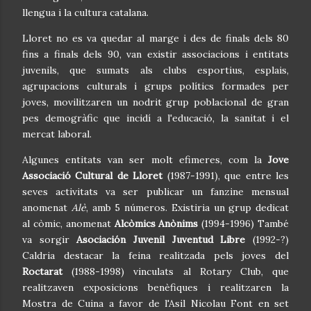
llengua i la cultura catalana.
Lloret no es va quedar al marge i des de finals dels 80
fins a finals dels 90, van existir associacions i entitats
juvenils, que sumats als clubs esportius, esplais,
agrupacions culturals i grups polítics formades per
joves, movilitzaren un nodrit grup poblacional de gran
pes demogràfic que incidí a l'educació, la sanitat i el
mercat laboral.
Algunes entitats van ser molt efimeres, com la
Jove
Associació Cultural de Lloret
(1987-1991), que entre les
seves activitats va ser publicar un fanzine mensual
anomenat
Alè
, amb 5 números. Existiria un grup dedicat
al còmic, anomenat
Alcòmics Anònims
(1994-1996) També
va sorgir
Asociación Juvenil Juventud Libre
(1992-?)
Caldria destacar la feina realitzada pels joves del
Roctarat
(1988-1998) vinculats al Rotary Club, que
realitzaven exposicions benèfiques i realitzaren la
Mostra de Cuina a favor de l'Asil Nicolau Font en set