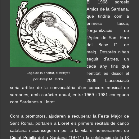
El 1968 sorgeix
Amics de la Sardana,
que tindria com a
primera tasca,
l'organització de
l'Aplec de Sant Pere
del Bosc l'1 de
maig. Després n'han
seguit d'altres, un
cada any fins que
Logo de la entitat, dissenyat
l'entitat es dissol el
per Josep M. Barba.
2008. L'associació
seria artífex de la convocatòria d'un concurs musical de
sardanes, amb caràcter anual, entre 1969 i 1981 coneguda
com Sardanes a Lloret.
Com a promotors, ajudaren a recuperar la Festa Major de
Sant Romà, portaren a Lloret els primers recitals de cançó
catalana i aconseguiren per a la vila el nomenament de
Ciutat Pubilla del a Sardana (1971) i la celebració de la IX