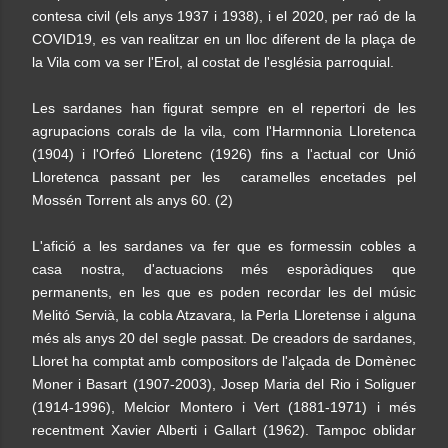
contesa civil (els anys 1937 i 1938), i el 2020, per raó de la
COVID19, es van realitzar en un lloc diferent de la plaça de
la Vila com va ser l'Erol, al costat de l'església parroquial.
Les sardanes han figurat sempre en el repertori de les
agrupacions corals de la vila, com l'Harmnonia Lloretenca
(1904) i l'Orfeó Lloretenc (1926) fins a l'actual cor Unió
Lloretenca passant per les caramelles encetades pel
Mossén Torrent als anys 60. (2)
L'afició a les sardanes va fer que es formessin cobles a
casa nostra, d'actuacions més esporàdiques que
permanents, en les que es poden recordar les del músic
Melitó Servià, la cobla Atzavara, la Perla Lloretense i alguna
més als anys 20 del segle passat. De creadors de sardanes,
Lloret ha comptat amb compositors de l'alçada de Domènec
Moner i Basart (1907-2003), Josep Maria del Rio i Soliguer
(1914-1996), Melcior Montero i Vert (1881-1971) i més
recentment Xavier Alberti i Gallart (1962). Tampoc oblidar