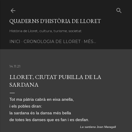
Salta al contingut principal
QUADERNS D'HISTÒRIA DE LLORET
Història de Lloret, cultura, turisme, societat
INICI
CRONOLOGIA DE LLORET
MÉS…
14.11.21
LLORET, CIUTAT PUBILLA DE LA
SARDANA
T
ot ma pàtria cabrà en eixa anella,
i els pobles diran:
la sardana és la dansa més bella
de totes les danses que es fan i es desfan.
La sardana
Joan Maragall