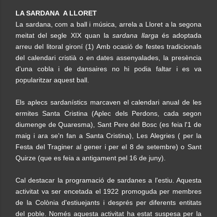
LA SARDANA A LLORET
La sardana, com a ball i música, arrela a Lloret a la segona
meitat del segle XIX quan la
sardana llarga
és adoptada
arreu del litoral gironí (1) Amb ocasió de festes tradicionals
del calendari cristià o en dates assenyalades, la presència
d'una cobla i de dansaires no hi podia faltar i es va
popularitzar aquest ball.
Els aplecs sardanístics marcaven el calendari anual de les
ermites Santa Cristina (Aplec dels Perdons, cada segon
diumenge de Quaresma), Sant Pere del Bosc (es feia l'1 de
maig i ara se'n fan a Santa Cristina), Les Alegries ( per la
Festa del Traginer al gener i per el 8 de setembre) o Sant
Quirze (que es feia a antigament pel 16 de juny).
Cal destacar la programació de sardanes a l'estiu. Aquesta
activitat va ser encetada el 1922 promoguda per membres
de la Colònia d'estiuejants i després per diferents entitats
del poble. Només aquesta activitat ha estat suspesa per la