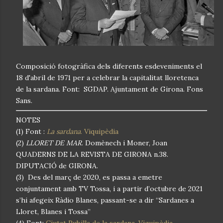
Composició fotogràfica dels diferents esdeveniments el
18 d'abril de 1971 per a celebrar la capitalitat lloretenca
de la sardana. Font: SGDAP. Ajuntament de Girona. Fons
Sans.
NOTES
(1) Font :
La sardana
. Viquipèdia
(2)
LLORET DE MAR
. Domènech i Moner, Joan
QUADERNS DE LA REVISTA DE GIRONA n.38.
DIPUTACIÓ de GIRONA.
(3) Des del març de 2020, es passa a emetre
conjuntament amb TV Tossa, i a partir d’octubre de 2021
s’hi afegeix Ràdio Blanes, passant-se a dir “Sardanes a
Lloret, Blanes i Tossa”
(4) Font:
Ciutat Pubilla de la sardana. Viquipèdia.