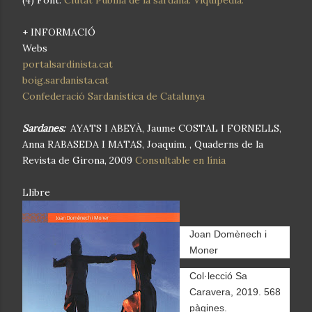
+ INFORMACIÓ
Webs
portalsardinista.cat
boig.sardanista.cat
Confederació Sardanística de Catalunya
Sardanes:
AYATS I ABEYÀ, Jaume COSTAL I FORNELLS,
Anna RABASEDA I MATAS, Joaquim. , Quaderns de la
Revista de Girona, 2009
Consultable en línia
Llibre
Joan Domènech i
Moner
Col·lecció Sa
Caravera,
2019. 568
pàgines.