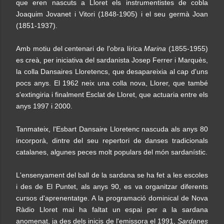
que eren nascuts a Lloret els instrumentistes de cobla
Joaquim Jovanet i Vitori (1848-1905) i el seu germà Joan
(1851-1937).
Amb motiu del centenari de l'obra lírica
Marina
(1855-1955)
es creà, per iniciativa del sardanista Josep Ferrer i Marquès,
la colla Dansaires Lloretencs, que desapareixia al cap d'uns
pocs anys. El 1962 neix una colla nova, Llorer, que també
s'extingiria i finalment Esclat de Lloret, que actuaria entre els
anys 1997 i 2000.
Tanmateix, l'Esbart Dansaire Lloretenc nascuda als anys 80
incorporà, dintre del seu repertori de danses tradicionals
catalanes, algunes peces molt populars del món sardanístic.
L'ensenyament del ball de la sardana se ha fet a les escoles
i des de El Puntet, als anys 90, es va organitzar diferents
cursos d'aprenentatge. A la programació dominical de Nova
Ràdio Lloret mai ha faltat un espai per a la sardana
anomenat, ja des dels inicis de l'emissora el 1991,
Sardanes