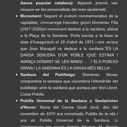
dansa popular catalana)
: Aquests premis van
recaure en les personalitats del món sardanistic.
Monument:
Seguint el costum commemoratius de la
capitalitat, s'encarregà l'escultor gironí Domènec Fita
(1927-2020)el monument dedicat a la sardana, ubicat
a la Plaça de la Sardana. Porta escrita a la base la
data d'inauguració el 18 d'abril de 1971 i uns versos
que Joan Maragall va dedicar a la sardana:"ÉS LA
DANSA SENCERA D'UN POBLE /QUE ESTIMA I
AVANÇA DONANT-SE LES MANS/. . . I ELS POBLES
DIRAN:/ LA SARDANA ÉS LA DANSA MÉS BELLA".
Sardana del Pubillatge
: Domènec Moner
compondria la sardana que recordaria l'efemèride del
pubillatge amb la sardana que portava per títol
Lloret,
Ciutat Pubilla
.
Pubilla Universal de la Sardana o Sardanistes
d'Honor
: Maria del Carme Giralt Jordi, des del
novembre de 1970 era nomenada Pubilla de la vila i
ara és Pubilla Universal de la Sardana. Li
acompanyen les seves dames d'honor: M. Àngels