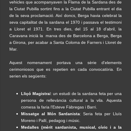
vehicles que acompanyaven la Flama de la Sardana des de
la Ciutat Pubilla sortint fins a la Ciutat Pubilla entrant el dia
de la seva proclamació. Així doncs, Berga havia celebrat la
seva capitalitat de la sardana el 1970 i passava el testimoni
a Lloret el 1971. En tres dies, del 15 al 18 d'abril, la
Caravana inicià la marxa des de Barcelona a Berga, Berga
a Girona, per acabar a Santa Coloma de Farners i Lloret de
Mar.
Aquest nomenament portava una sèrie d'elements
cerimoniosos que es repetien en cada convocatòria. En
serien els següents:
Lliçó Magistra
l: un estudi de la sardana feta per una
persona de rellevància cultural a la vila. Aquesta
comesa la faria l'Esteve Fàbregas i Barri.
Missatge al Món Sardanista
: Seria feta per Lluís
Moreno i Pallí, pedagog i músic.
Medalles (mèrit sardanista, musical, cívic i a la