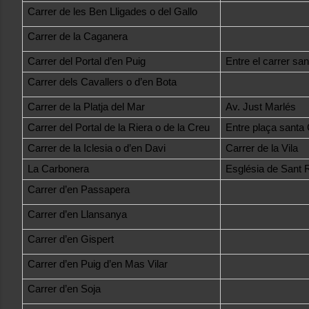
Carrer de les Ben Lligades o del Gallo
Carrer de la Caganera
Carrer del Portal d’en Puig
Entre el carrer san
Carrer dels Cavallers o d’en Bota
Carrer de la Platja del Mar
Av. Just Marlés
Carrer del Portal de la Riera o de la Creu
Entre plaça santa 
Carrer de la Iclesia o d’en Davi
Carrer de la Vila
La Carbonera
Església de Sant
Carrer d’en Passapera
Carrer d’en Llansanya
Carrer d’en Gispert
Carrer d’en Puig d’en Mas Vilar
Carrer d’en Soja