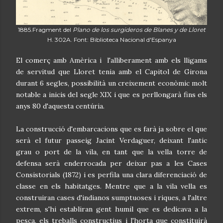
1885.Fragment del
Plano de los surgideros de Blanes y de Lloret
H. 302A. Font: Biblioteca Nacional d'Espanya
El comerç amb Amèrica i l'alliberament amb els lligams
de servitud que Lloret tenia amb el Capitol de Girona
durant 6 segles, possibilità un creixement econòmic molt
notable a inicis del segle XIX i que es perllongarà fins els
anys 80 d'aquesta centúria.
La construcció d'embarcacions que es farà ja sobre el que
serà el futur passeig Jacint Verdaguer, deixant l'antic
grau o port de la vila, en tant que la vella torre de
defensa serà enderrocada per deixar pas a les Cases
Consistorials (1872) i es perfila una clara diferenciació de
classe en els habitatges. Mentre que a la vila vella es
construiran cases d'indianos sumptuoses i riques, a l'altre
extrem, s'hi establiran gent humil que es dedicava a la
pesca, els treballs constructius i l'horta que constituirà