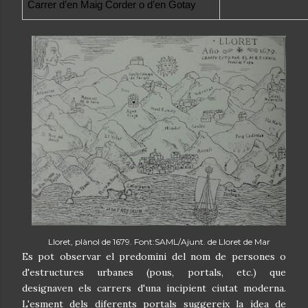
Carrer d’en Maig Corder o d’en Gotay
Lloret, plànol de 1679. Font:SAML/Ajunt. de Lloret de Mar
Es pot observar el predomini del nom de persones o
d'estructures urbanes (pous, portals, etc.) que
designaven els carrers d'una incipient ciutat moderna.
L'esment dels diferents portals suggereix la idea de