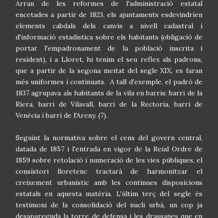
Arran de les reformes de l'administració estatal
encetades a partir de 1823, els ajuntaments esdevindrien
elements cabdals dels canvis a nivell cadastral i
d'informació estadística sobre els habitants (obligació de
portar l'empadronament de la població inscrita i
resident), i a Lloret, hi tenim el seu reflex als padrons,
que a partir de la segona meitat del segle XIX, es faran
més uniformes i continuats. A tall d'exemple, el padró de
1837 agrupava als habitants de la vila en barris: barri de la
Riera, barri de Vilavall, barri de la Rectoria, barri de
Venècia i barri de l'Areny. (7).
Seguint la normativa sobre el cens del govern central,
datada de 1857 i l'entrada en vigor de la Reial Ordre de
1859 sobre retolació i numeració de les vies públiques, el
consistori lloretenc tractarà de harmonitzar el
creixement urbanístic amb les continues disposicions
estatals en aquesta matèria. L'últim terç del segle és
testimoni de la consolidació del nucli urbà, un cop ja
desapareguda la torre de defensa i les drassanes que en