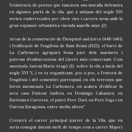
l'existència de portes que tancaven una muralla defensiva
en algunes parts de la vila, que a mitjans del segle XIX
serien enderrocades per obrir vies i carrers nous amb la
gran expansió urbanística viscuda aquells anys. (2)
Arran de la construcció de l'hospital-asil (circa 1448-1461)
i l'edificació de l'església de Sant Romà (1522), el barri de
La Carbonera agruparà bona part dels mariners i
patrons d'embarcacions del Lloret més comerciant. Com
assenyala Antoni Maria Aragó (3) sobre la vila a inicis del
segle XVI "(...) es va organitzant, poc a poc, a l'entorn de
l'església i del cementiri parroquial, en els terrenys que
foren anomenats La Carbonera, on acaben d'edificar la
seva casa l'Antoni Andreu, en Domingo Cabanyes, en
Bartomeu Carreres, el patró Pere Daví, en Pere Joga i en
Guerau Saragossa, entre molts altres."
Creixerà el carrer principal (carrer de la Vila, que en
seria conegut durant molt de temps com a carrer Major)