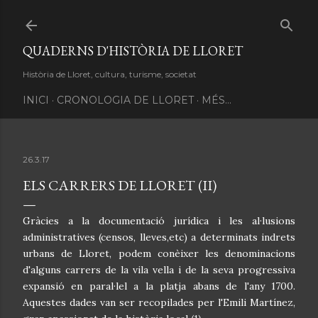
Salta al contingut principal
QUADERNS D'HISTÒRIA DE LLORET
Història de Lloret, cultura, turisme, societat
INICI
CRONOLOGIA DE LLORET
MÉS…
26.3.17
ELS CARRERS DE LLORET (II)
G
ràcies a la documentació jurídica i les al·lusions
administratives (censos, lleves,etc) a determinats indrets
urbans de Lloret, podem conèixer les denominacions
d'alguns carrers de la vila vella i de la seva progressiva
expansió en paral·lel a la platja abans de l'any 1700.
Aquestes dades van ser recopilades per l'Emili Martínez,