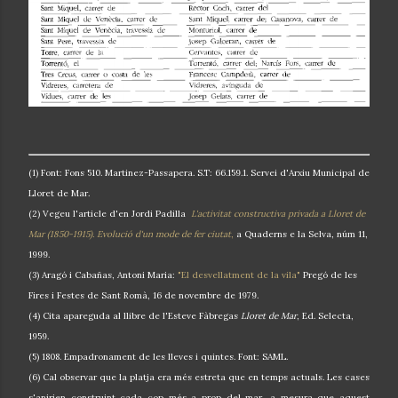
(1) Font: Fons 510. Martinez-Passapera. S.T: 66.159.1. Servei d'Arxiu Municipal de
Lloret de Mar.
(2) Vegeu l'article d'en Jordi Padilla
L'activitat constructiva privada a Lloret de
Mar (1850-1915). Evolució d'un mode de fer ciutat
,
a Quaderns e la Selva, núm 11,
1999.
(3) Aragó i Cabañas, Antoni Maria:
"El desvellatment de la vila"
Pregó de les
Fires i Festes de Sant Romà, 16 de novembre de 1979.
(4) Cita apareguda al llibre de l'Esteve Fàbregas
Lloret de Mar
, Ed. Selecta,
1959.
(5) 1808. Empadronament de les lleves i quintes. Font: SAML.
(6) Cal observar que la platja era més estreta que en temps actuals. Les cases
s'anirien construint cada cop més a prop del mar, a mesura que aquest