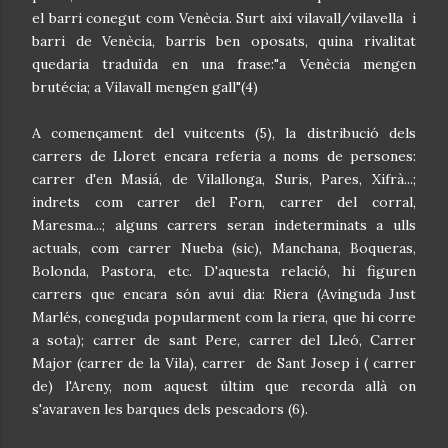
el barri conegut com Venècia. Surt així vilavall/vilavella i
barri de Venècia, barris ben oposats, quina rivalitat
quedaria traduïda en una frase:"a Venècia mengen
brutécia; a Vilavall mengen gall"(4)
A començament del vuitcents (5), la distribució dels
carrers de Lloret encara referia a noms de persones:
carrer d'en Masiá, de Vilallonga, Suris, Pares, Xifrà...;
indrets com carrer del Forn, carrer del corral,
Maresma...; alguns carrers seran indeterminats a ulls
actuals, com carrer Nueba (sic), Manchana, Boqueras,
Bolonda, Pastora, etc. D'aquesta relació, hi figuren
carrers que encara són avui dia: Riera (Avinguda Just
Marlés, coneguda popularment com la riera, que hi corre
a sota); carrer de sant Pere, carrer del Lleó, Carrer
Major (carrer de la Vila), carrer de Sant Josep i ( carrer
de) l'Areny, nom aquest últim que recorda allà on
s'avaraven les barques dels pescadors (6).