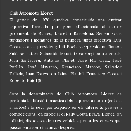
Font:Ajuntament de Girona. CRDI (Fons El Punt – Joan Castro) ;
Club Automoto Lloret
El gener de 1978 quedava constituida una entitat
esportiva formada per gent afeccionada al motor
provinent de Blanes, Lloret i Barcelona. Serien socis
fundadors i membres de la primera junta directiva: Luis
Costa, com a president; Juli Poch, vicepresident; Ramon
Súlé, secretari; Sebastiàn Mauri, tresorer; i com a vocals,
Juan Santacreu, Antonio Planet, José Ma. Cruz, José
Rutllàn, José Navarro, Francisco Marcos, Salvador
Tallada, Juan Esteve en Jaime Planiol, Francisco Costa i
Roberto Pujol.(6)
Sota la denominació de Club Automoto Lloret es
pretenia la difusió i pràctica dels esports a motor (cotxes
i motos) i la seva participació en els diferents proves i
competicions, en especial el Rally Costa Brava-Lloret, on
, d'inici, disposava de tres vehicles per a les curses que
passarien a ser cinc anys després.