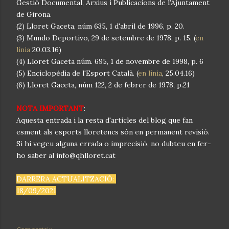
Gestió Documental, Arxius i Publicacions de l’Ajuntament
de Girona.
(2) Lloret Gaceta, núm 635, 1 d'abril de 1996, p. 20.
(3) Mundo Deportivo, 29 de setembre de 1978, p. 15. (
en
línia
20.03.16)
(4) Lloret Gaceta núm. 695, 1 de novembre de 1998, p. 6
(5) Enciclopèdia de l'Esport Català. (
en línia
, 25.04.16)
(6) Lloret Gaceta, núm 122, 2 de febrer de 1978, p.21
NOTA IMPORTANT
:
Aquesta entrada i la resta d'articles del blog que fan
esment als esports lloretencs són en permanent revisió.
Si hi vegeu alguna errada o imprecisió, no dubteu en fer-
ho saber al info@qhlloret.cat
DARRERA ACTUALITZACIÓ:
18/09/2021