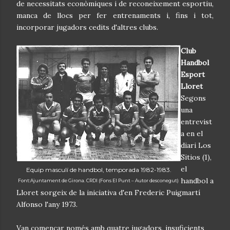
de necessitats econòmiques i de reconeixement esportiu,
manca de llocs per fer entrenaments i, fins i tot,
incorporar jugadors cedits d'altres clubs.
Club
Handbol
Esport
Lloret
Segons
una
entrevist
a en el
diari Los
Sitios (1),
el
Equip masculí de handbol, temporada 1982-1983.
handbol a
Font:Ajuntament de Girona. CRDI (Fons El Punt – Autor desconegut)
Lloret sorgeix de la iniciativa d'en Frederic Puigmartí
Alfonso l'any 1973.
Van començar només amb quatre jugadors, insuficients