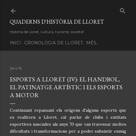
Salta al contingut principal
QUADERNS D'HISTÒRIA DE LLORET
Història de Lloret, cultura, turisme, societat
INICI
CRONOLOGIA DE LLORET
MÉS…
26.4.16
ESPORTS A LLORET (IV): EL HANDBOL,
EL PATINATGE ARTÍSTIC I ELS ESPORTS
A MOTOR
C
ontinuant repassant els orígens d'alguns esports que
es realitzen a Lloret, cal parlar de clubs i entitats
esportives nascudes als anys 70 que van travessar moltes
dificultats i transformacions per a poder subsistir enmig