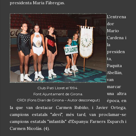
presidenta Maria Fàbregas.
L'entrena
dor
Mario
Cardena i
la
presiden
ta,
Paquita
Abellán,
van
marcar
Club Patí Lloret el 1994 .
una altra
Font:Ajuntament de Girona.
CRDI (Fons Diari de Girona – Autor desconegut)
època, en
la que van destacar Carmen Rubiño, i Javier Ortega,
campions estatals "aleví", més tard, van proclamar-se
campions estatals "infantils" d'Espanya: Farners Esparch i
Carmen Nicolàs. (4).