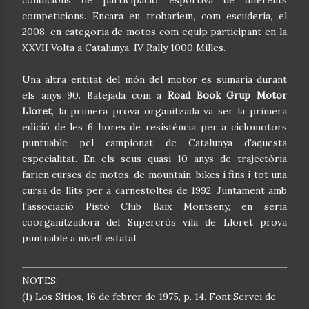
condicions de participació esportiva de diferents
competicions. Encara en trobaríem, com escuderia, el
2008, en categoria de motos com equip participant en la
XXVII Volta a Catalunya-IV Rally 1000 Milles.
Una altra entitat del món del motor es sumaria durant
els anys 90. Batejada com a
Road Book Grup Motor
Lloret
, la primera prova organitzada va ser la primera
edició de les 6 hores de resistència per a ciclomotors
puntuable pel campionat de Catalunya d'aquesta
especialitat. En els seus quasi 10 anys de trajectòria
farien curses de motos, de mountain-bikes i fins i tot una
cursa de llits per a carnestoltes de 1992. Juntament amb
l'associació Pistó Club Baix Montseny, en seria
coorganitzadora del Supercròs vila de Lloret prova
puntuable a nivell estatal.
NOTES:
(1) Los Sitios, 16 de febrer de 1975, p. 14. Font:Servei de