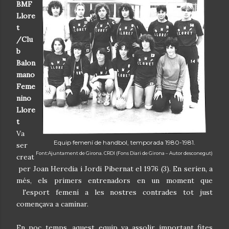
BMF
Llore
t
/Clu
b
Balon
mano
Feme
nino
Llore
t
Va
Equip femení de handbol, temporada 1980-1981.
ser
Font:Ajuntament de Girona. CRDI (Fons Diari de Girona – Autor desconegut)
creat
per Joan Heredia i Jordi Pibernat el 1976 (3). En serien, a
més, els primers entrenadors en un moment que
l'esport femení a les nostres contrades tot just
començava a caminar.
En poc temps, aquest equip va assolir important fites