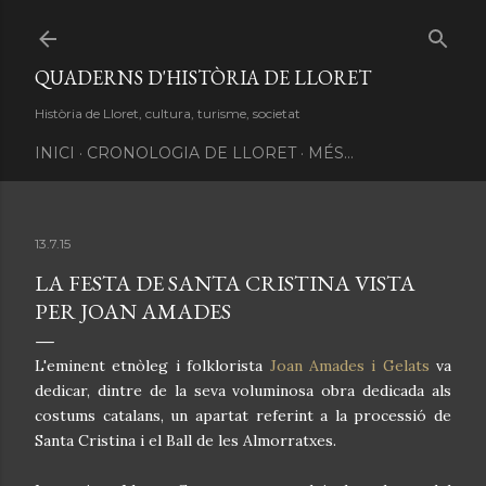
Salta al contingut principal
QUADERNS D'HISTÒRIA DE LLORET
Història de Lloret, cultura, turisme, societat
INICI
CRONOLOGIA DE LLORET
MÉS…
13.7.15
LA FESTA DE SANTA CRISTINA VISTA
PER JOAN AMADES
L
'eminent etnòleg i folklorista
Joan Amades i Gelats
va
dedicar, dintre de la seva voluminosa obra dedicada als
costums catalans, un apartat referint a la processió de
Santa Cristina i el Ball de les Almorratxes.