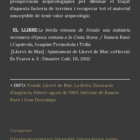
prospeccions arqueològiques per dibuixar el traçat
d'aquesta factoria de terrissa i recuperar tot el material
susceptible de tenir valor arqueològic.
EL LLIBRE
:
La bòvila romana de Fenals: una indústria
terrissera d'època romana a la Costa Brava
. / Ramon Buxó
i Capdevila, Joaquim Tremoleda i Trilla
[Lloret de Mar] : Ajuntament de Lloret de Mar; col·lecció
Es Frares n. 5 : Disaster Café, DL 2002
+ INFO:
Fenals, Lloret de Mar, La Selva. Excavació
d'urgència, febrer-agost de 1984. Informe de Ramon
Buxó i Joan Descamps.
Comparteix
Etiquetes de comentaris:
Fotografies
Història Antiga
Indrets