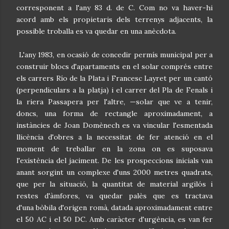
corresponent a l'any 83 d. de C. Com no va haver-hi
acord amb els propietaris dels terrenys adjacents, la
possible troballa es va quedar en una anècdota.
L'any 1983, en ocasió de concedir permís municipal per a
construir blocs d'apartaments en el solar comprés entre
els carrers Río de la Plata i Francesc Layret per un cantó
(perpendiculars a la platja) i el carrer del Pla de Fenals i
la riera Passapera per l'altre, —solar que ve a tenir,
doncs, una forma de rectangle aproximadament, a
instàncies de Joan Domènech es va vincular l'esmentada
llicència d'obres a la necessitat de fer atenció en el
moment de treballar en la zona on es suposava
l'existència del jaciment. De les prospeccions inicials van
anant sorgint un complexe d'uns 2000 metres quadrats,
que per la situació, la quantitat de material argilós i
restes d'àmfores, va quedar palès que es tractava
d'una bòbila d'origen romà, datada aproximadament entre
el 50 AC i el 50 DC. Amb caràcter d'urgència, es van fer