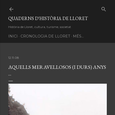
Salta al contingut principal
QUADERNS D'HISTÒRIA DE LLORET
Història de Lloret, cultura, turisme, societat
INICI
CRONOLOGIA DE LLORET
MÉS…
12.11.08
AQUELLS MERAVELLOSOS (I DURS) ANYS
...